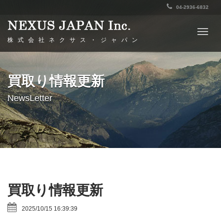
04-2936-6832
Togg
株式会社ネクサス・ジャパン
navig
買取り情報更新
NewsLetter
買取り情報更新
2025/10/15 16:39:39